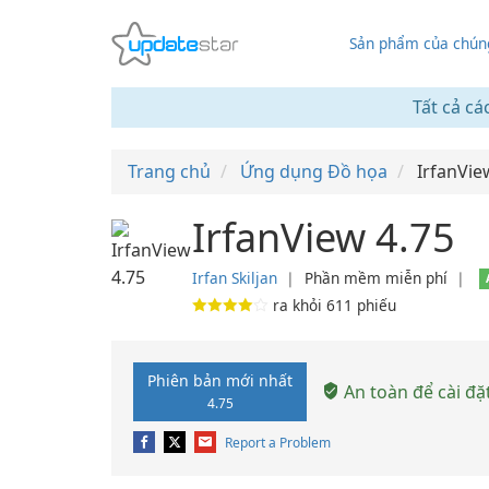
Sản phẩm của chúng
Tất cả cá
Trang chủ
Ứng dụng Đồ họa
IrfanVie
IrfanView 4.75
Irfan Skiljan
❘
Phần mềm miễn phí
❘
ra khỏi
611
phiếu
Phiên bản mới nhất
An toàn để cài đặ
4.75
Report a Problem