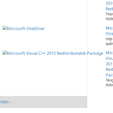
201
Red
Thà
thiế
ứng 
Mic
C++
One
Hợp 
quản
bạn 
Mic
One
Vis
201
Red
Pac
Tăng
thốn
Micr
C++
Redi
Hơn ›
Pack