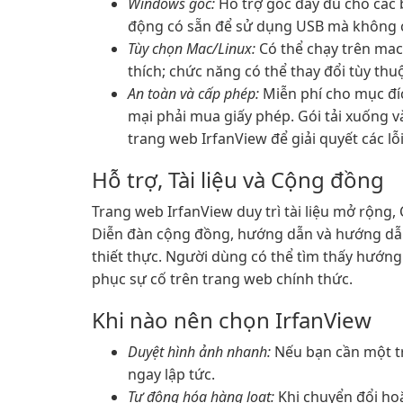
Windows gốc:
Hỗ trợ gốc đầy đủ cho các 
động có sẵn để sử dụng USB mà không c
Tùy chọn Mac/Linux:
Có thể chạy trên mac
thích; chức năng có thể thay đổi tùy thu
An toàn và cấp phép:
Miễn phí cho mục đí
mại phải mua giấy phép. Gói tải xuống 
trang web IrfanView để giải quyết các lỗ
Hỗ trợ, Tài liệu và Cộng đồng
Trang web IrfanView duy trì tài liệu mở rộng,
Diễn đàn cộng đồng, hướng dẫn và hướng dẫn
thiết thực. Người dùng có thể tìm thấy hướng d
phục sự cố trên trang web chính thức.
Khi nào nên chọn IrfanView
Duyệt hình ảnh nhanh:
Nếu bạn cần một tr
ngay lập tức.
Tự động hóa hàng loạt:
Khi chuyển đổi hoặ