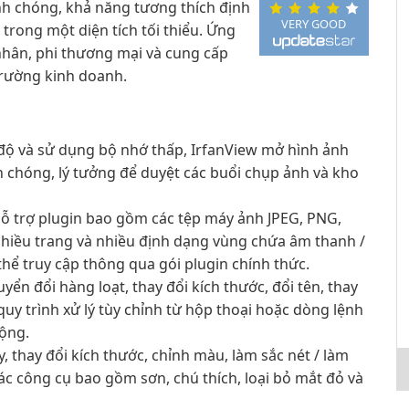
nh chóng, khả năng tương thích định
VERY GOOD
rong một diện tích tối thiểu. Ứng
nhân, phi thương mại và cung cấp
trường kinh doanh.
độ và sử dụng bộ nhớ thấp, IrfanView mở hình ảnh
h chóng, lý tưởng để duyệt các buổi chụp ảnh và kho
hỗ trợ plugin bao gồm các tệp máy ảnh JPEG, PNG,
F nhiều trang và nhiều định dạng vùng chứa âm thanh /
thể truy cập thông qua gói plugin chính thức.
yển đổi hàng loạt, thay đổi kích thước, đổi tên, thay
quy trình xử lý tùy chỉnh từ hộp thoại hoặc dòng lệnh
động.
y, thay đổi kích thước, chỉnh màu, làm sắc nét / làm
c công cụ bao gồm sơn, chú thích, loại bỏ mắt đỏ và