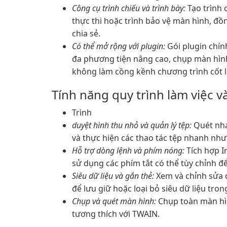
Công cụ trình chiếu và trình bày:
Tạo trình 
thực thi hoặc trình bảo vệ màn hình, đồn
chia sẻ.
Có thể mở rộng với plugin:
Gói plugin chín
đa phương tiện nâng cao, chụp màn hình
không làm cồng kềnh chương trình cốt l
Tính năng quy trình làm việc v
Trình
duyệt hình thu nhỏ và quản lý tệp:
Quét nha
và thực hiện các thao tác tệp nhanh như
Hỗ trợ dòng lệnh và phím nóng:
Tích hợp I
sử dụng các phím tắt có thể tùy chỉnh 
Siêu dữ liệu và gắn thẻ:
Xem và chỉnh sửa d
để lưu giữ hoặc loại bỏ siêu dữ liệu tron
Chụp và quét màn hình:
Chụp toàn màn hìn
tương thích với TWAIN.