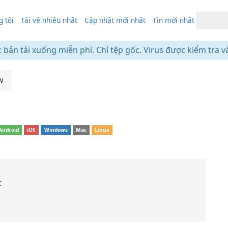
 tôi
Tải về nhiều nhất
Cập nhật mới nhất
Tin mới nhất
c bản tải xuống miễn phí. Chỉ tệp gốc. Virus được kiểm tra v
w
Android
iOS
Windows
Mac
Linux
t