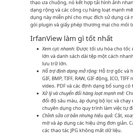
thạo ưa chuộng, nó kết hợp tải hình ảnh nha
dạng rộng và các công cụ hàng loạt mạnh mẽ t
dụng này miễn phí cho mục đích sử dụng cá 
gói plugin và giấy phép thương mại cho môi 
IrfanView làm gì tốt nhất
Xem cực nhanh:
Được tối ưu hóa cho tốc 
lớn và danh sách dài tệp một cách nhan
lưu trữ lớn.
Hỗ trợ định dạng mở rộng:
Hỗ trợ gốc và 
GIF, BMP, TIFF, RAW, GIF động, ICO, TIF
video. PDF và các định dạng bổ sung có 
Xử lý và chuyển đổi hàng loạt mạnh mẽ:
Chu
đổi độ sâu màu, áp dụng bộ lọc và chạy 
chuyên dụng cho quy trình làm việc tự 
Chỉnh sửa cơ bản nhưng hiệu quả:
Cắt, xoa
mờ và áp dụng các hiệu ứng đơn giản. Cá
các thao tác JPG không mất dữ liệu.