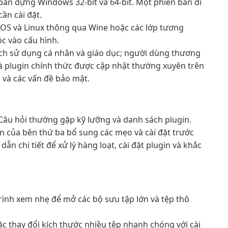
bản dựng Windows 32-bit và 64-bit. Một phiên bản di
ần cài đặt.
OS và Linux thông qua Wine hoặc các lớp tương
ộc vào cấu hình.
ch sử dụng cá nhân và giáo dục; người dùng thương
và plugin chính thức được cập nhật thường xuyên trên
i và các vấn đề bảo mật.
 Câu hỏi thường gặp kỹ lưỡng và danh sách plugin.
 của bên thứ ba bổ sung các mẹo và cài đặt trước
ẫn chi tiết để xử lý hàng loạt, cài đặt plugin và khắc
ình xem nhẹ để mở các bộ sưu tập lớn và tệp thô
c thay đổi kích thước nhiều tệp nhanh chóng với cài