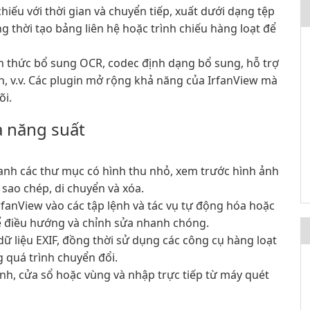
chiếu với thời gian và chuyển tiếp, xuất dưới dạng tệp
g thời tạo bảng liên hệ hoặc trình chiếu hàng loạt để
h thức bổ sung OCR, codec định dạng bổ sung, hỗ trợ
, v.v. Các plugin mở rộng khả năng của IrfanView mà
õi.
à năng suất
nh các thư mục có hình thu nhỏ, xem trước hình ảnh
 sao chép, di chuyển và xóa.
rfanView vào các tập lệnh và tác vụ tự động hóa hoặc
để điều hướng và chỉnh sửa nhanh chóng.
ữ liệu EXIF, đồng thời sử dụng các công cụ hàng loạt
g quá trình chuyển đổi.
h, cửa sổ hoặc vùng và nhập trực tiếp từ máy quét