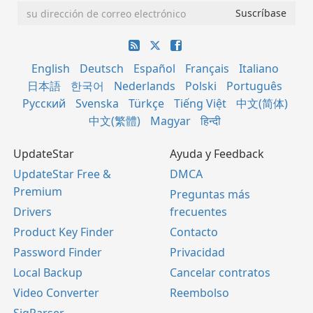
English
Deutsch
Español
Français
Italiano
日本語
한국어
Nederlands
Polski
Português
Русский
Svenska
Türkçe
Tiếng Việt
中文(简体)
中文(繁體)
Magyar
हिन्दी
UpdateStar
Ayuda y Feedback
UpdateStar Free &
DMCA
Premium
Preguntas más
Drivers
frecuentes
Product Key Finder
Contacto
Password Finder
Privacidad
Local Backup
Cancelar contratos
Video Converter
Reembolso