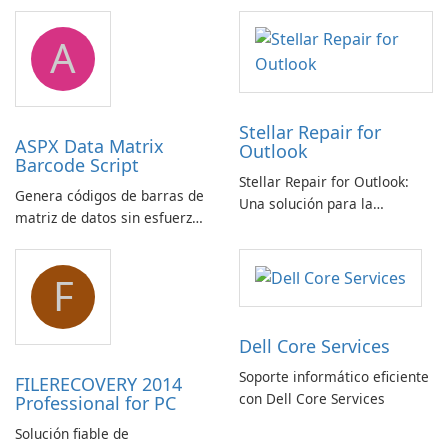
Diagnostics Windows
A
Stellar Repair for
ASPX Data Matrix
Outlook
Barcode Script
Stellar Repair for Outlook:
Genera códigos de barras de
Una solución para la
matriz de datos sin esfuerzo
recuperación de correo
con el script de código de
electrónico
barras de matriz de datos
F
ASPX
Dell Core Services
Soporte informático eficiente
FILERECOVERY 2014
con Dell Core Services
Professional for PC
Solución fiable de