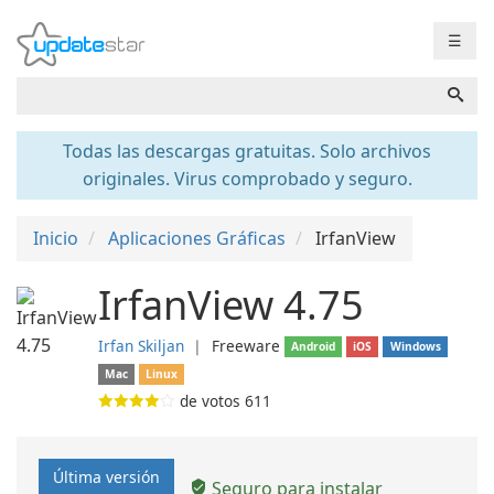
☰
Todas las descargas gratuitas. Solo archivos
originales. Virus comprobado y seguro.
Inicio
Aplicaciones Gráficas
IrfanView
IrfanView 4.75
Irfan Skiljan
❘
Freeware
Android
iOS
Windows
Mac
Linux
de votos
611
Última versión
Seguro para instalar