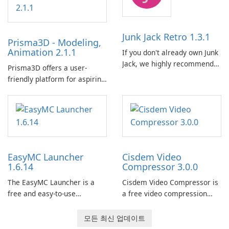
기화하기 위한 포괄적인 솔루션
을 제공합니다.
Junk Jack Retro 1.3.1
Prisma3D - Modeling,
Animation 2.1.1
If you don't already own Junk
Jack, we highly recommend
Prisma3D offers a user-
purchasing it before
friendly platform for aspiring
considering Junk Jack Retro.
3D creators to bring their
This game is where it all
imagination to life. With a
began! Junk Jack Retro,
wide range of tools and
formerly known as Junk Jack,
features, this app allows
now offers widescreen
users to easily design 3D
support.
models and generate
EasyMC Launcher
Cisdem Video
captivating animated scenes.
1.6.14
Compressor 3.0.0
The EasyMC Launcher is a
Cisdem Video Compressor is
free and easy-to-use
a free video compression
Minecraft launcher
software for Mac. It allows
developed by EasyMC. It
users to compress media
모든 최신 업데이트
allows Minecraft players to
files by setting the