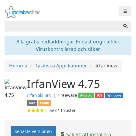
☰
Alla gratis nedladdningar. Endast originalfiler.
Viruskontrollerad och säker.
Hemma
Grafiska Applikationer
IrfanView
IrfanView 4.75
Irfan Skiljan
❘
Freeware
Android
iOS
Windows
Mac
Linux
av
611
röster
Senaste versionen
Säkert att installera