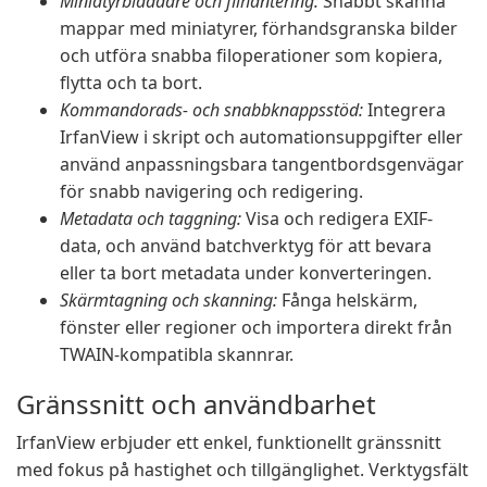
Miniatyrbläddare och filhantering:
Snabbt skanna
mappar med miniatyrer, förhandsgranska bilder
och utföra snabba filoperationer som kopiera,
flytta och ta bort.
Kommandorads- och snabbknappsstöd:
Integrera
IrfanView i skript och automationsuppgifter eller
använd anpassningsbara tangentbordsgenvägar
för snabb navigering och redigering.
Metadata och taggning:
Visa och redigera EXIF-
data, och använd batchverktyg för att bevara
eller ta bort metadata under konverteringen.
Skärmtagning och skanning:
Fånga helskärm,
fönster eller regioner och importera direkt från
TWAIN-kompatibla skannrar.
Gränssnitt och användbarhet
IrfanView erbjuder ett enkel, funktionellt gränssnitt
med fokus på hastighet och tillgänglighet. Verktygsfält