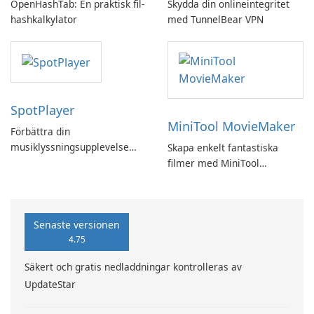
OpenHashTab: En praktisk fil-
Skydda din onlineintegritet
hashkalkylator
med TunnelBear VPN
SpotPlayer
MiniTool MovieMaker
Förbättra din
musiklyssningsupplevelse
Skapa enkelt fantastiska
med SpotPlayer
filmer med MiniTool
MovieMaker.
Senaste versionen
4.75
Säkert och gratis nedladdningar kontrolleras av
UpdateStar