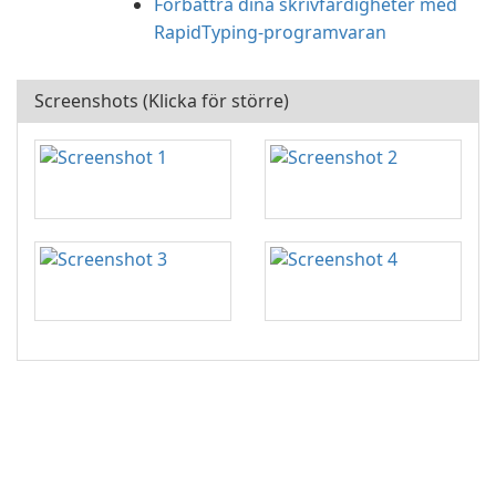
Förbättra dina skrivfärdigheter med
RapidTyping-programvaran
Screenshots (Klicka för större)