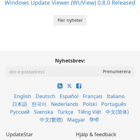
Windows Update Viewer (WUView) 0.8.0 Released
Fler nyheter
Nyhetsbrev:
English
Deutsch
Español
Français
Italiano
日本語
한국어
Nederlands
Polski
Português
Русский
Svenska
Türkçe
Tiếng Việt
中文(简体)
中文(繁體)
Magyar
हिन्दी
UpdateStar
Hjälp & feedback