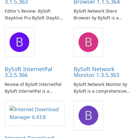
3.1.5.363
Browser 1.1.5.364
Editor's Review: BySoft
BySoft Network Share
StayAlive Pro BySoft StayAlive
Browser by BySoft is a
Pro is a reliable software
comprehensive software
application designed to
application that allows users
B
B
ensure the continuous and
to easily browse and manage
uninterrupted operation of
shared folders on their
your computer system.
network.
BySoft InternetPal
BySoft Network
3.2.5.366
Monitor 1.3.5.363
Review of BySoft InternetPal
BySoft Network Monitor by
BySoft InternetPal is a
BySoft is a comprehensive
comprehensive software
network monitoring software
application designed to
designed to help businesses
B
monitor your internet
effectively manage their
connection and provide real-
network infrastructure.
time insights into its
performance.