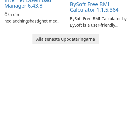
Internet Download
BySoft Free BMI
Manager 6.43.8
Calculator 1.1.5.364
Öka din
BySoft Free BMI Calculator by
nedladdningshastighet med
BySoft is a user-friendly
Internet Download Manager!
software application
designed to help you
Alla senaste uppdateringarna
calculate your Body Mass
Index quickly and accurately.