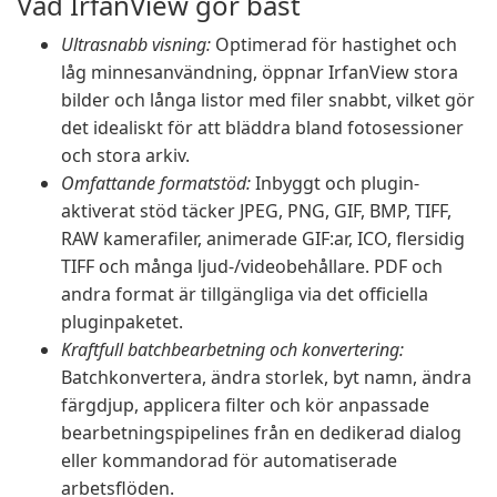
Vad IrfanView gör bäst
Ultrasnabb visning:
Optimerad för hastighet och
låg minnesanvändning, öppnar IrfanView stora
bilder och långa listor med filer snabbt, vilket gör
det idealiskt för att bläddra bland fotosessioner
och stora arkiv.
Omfattande formatstöd:
Inbyggt och plugin-
aktiverat stöd täcker JPEG, PNG, GIF, BMP, TIFF,
RAW kamerafiler, animerade GIF:ar, ICO, flersidig
TIFF och många ljud-/videobehållare. PDF och
andra format är tillgängliga via det officiella
pluginpaketet.
Kraftfull batchbearbetning och konvertering:
Batchkonvertera, ändra storlek, byt namn, ändra
färgdjup, applicera filter och kör anpassade
bearbetningspipelines från en dedikerad dialog
eller kommandorad för automatiserade
arbetsflöden.